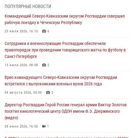
Росгвардейцы провели занятие по стрелковой подготовке для
ПОПУЛЯРНЫЕ НОВОСТИ
воспитанников Центра детского, юношеского туризма и
Командующий Северо-Кавказским округом Росгвардии совершил
краеведения Луганской Народной Республики
рабочую поездку в Чеченскую Республику
09 августа 2026, 05:00
23 июля 2026, 16:10
6
Всероссийская ведомственная акции «Каникулы с Росгвардией
Сотрудники и военнослужащие Росгвардии обеспечили
проходит в Сибири
правопорядок при проведении товарищеского матча по футболу в
09 августа 2026, 04:00
5
Санкт-Петербурге
Росгвардейцы провели патриотическое занятие для детей на
13 июля 2026, 08:08
2
Поклонной горе в Москве (видео)
Врио командующего Северо-Кавказским округом Росгвардии
08 августа 2026, 14:10
3
1
встретился с выпускниками военных вузов 2026 года
В ЛНР росгвардейцы провели тренировку по единоборствам для
04 августа 2026, 05:00
2
юных воспитанников спортивной школы
Директор Росгвардии Герой России генерал армии Виктор Золотов
08 августа 2026, 13:00
1
посетил кинологический центр ОДОН имени Ф.Э. Дзержинского
(видео)
28 июля 2026, 16:50
1