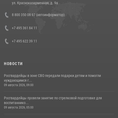
14 июля 2026, 12:20
1
ул. Красноказарменная, д. 9а
Состоялась рабочая встреча директора Росгвардии Героя России
8 800 350 08 97 (автоинформатор)
генерала армии Виктора Золотова с заместителем полномочного
представителя Президента Российской Федерации в Северо-
Кавказском федеральном округе Виталием Кузнецовым
+7 495 361 84 11
30 июля 2026, 15:35
4
+7 495 622 39 11
НОВОСТИ
Росгвардейцы в зоне СВО передали подарки детям и помогли
нуждающимся г...
09 августа 2026, 09:00
Росгвардейцы провели занятие по стрелковой подготовке для
воспитаннико...
09 августа 2026, 05:00